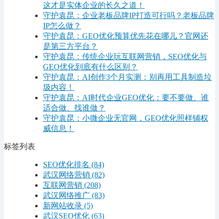
这才是实体企业的长久之道！
守护袁昆：企业老板品牌IP打造可行吗？老板品牌
IP怎么做？
守护袁昆：GEO优化预算优先花在哪儿？官网还
是第三方平台？
守护袁昆：传统企业玩互联网营销，SEO优化与
GEO优化到底有什么区别？
守护袁昆：AI创作3个月实测：别再用工具制造垃
圾内容！
守护袁昆：AI时代企业GEO优化：要不要做、谁
适合做、找谁做？
守护袁昆：小微企业无官网，GEO优化照样铺权
威信息！
标签列表
SEO优化排名
(84)
武汉网络营销
(82)
互联网营销
(208)
武汉网络推广
(83)
新网站收录
(5)
武汉SEO优化
(63)