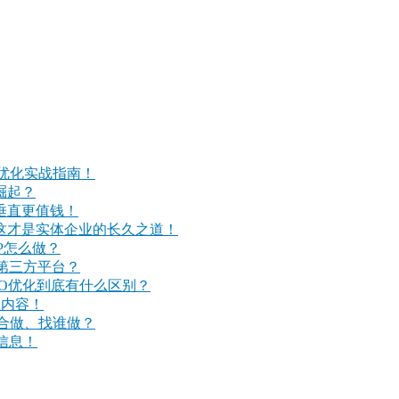
O优化实战指南！
崛起？
垂直更值钱！
这才是实体企业的长久之道！
P怎么做？
第三方平台？
EO优化到底有什么区别？
圾内容！
适合做、找谁做？
信息！