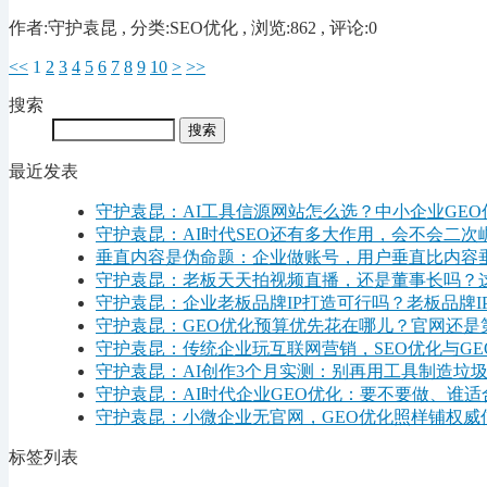
作者:守护袁昆 , 分类:SEO优化 , 浏览:862 , 评论:0
<<
1
2
3
4
5
6
7
8
9
10
>
>>
搜索
最近发表
守护袁昆：AI工具信源网站怎么选？中小企业GE
守护袁昆：AI时代SEO还有多大作用，会不会二次
垂直内容是伪命题：企业做账号，用户垂直比内容
守护袁昆：老板天天拍视频直播，还是董事长吗？
守护袁昆：企业老板品牌IP打造可行吗？老板品牌I
守护袁昆：GEO优化预算优先花在哪儿？官网还是
守护袁昆：传统企业玩互联网营销，SEO优化与G
守护袁昆：AI创作3个月实测：别再用工具制造垃
守护袁昆：AI时代企业GEO优化：要不要做、谁
守护袁昆：小微企业无官网，GEO优化照样铺权威
标签列表