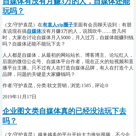
自媒体有没有月赚3万的人，自媒体还能
玩吗？
（文/守护袁昆）在
有袁人
圈子
里面有会员聊天说到：有朋
vip
友说现在搞
自媒体
没有月赚
万的人，说我吹牛……曾几何
3
时，大家在讨论自媒体月入
，月入过万，自媒体能赚到钱
5000
吗？自媒体还能不能玩下去？
人人都是自媒体，从最初的网站站长、博客博主、论坛红人，
后面的微信公众号、自媒体平台作者，现在正火的短视频和直
播平台主播。只不过有人在打造自媒体品牌，有人在打造个人
品牌，问题的关键是大家赚钱吗？
作者:守护袁昆 , 分类:软文营销 , 浏览:1585 , 评论:0
2019年11月17日
企业图文类自媒体真的已经没法玩下去
吗？
（文
/守护袁昆
）越来越多的平台开始大力推短视频，不少企