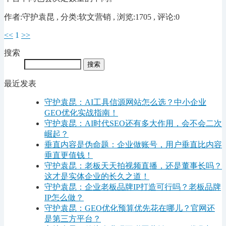
作者:守护袁昆 , 分类:软文营销 , 浏览:1705 , 评论:0
<<
1
>>
搜索
最近发表
守护袁昆：AI工具信源网站怎么选？中小企业
GEO优化实战指南！
守护袁昆：AI时代SEO还有多大作用，会不会二次
崛起？
垂直内容是伪命题：企业做账号，用户垂直比内容
垂直更值钱！
守护袁昆：老板天天拍视频直播，还是董事长吗？
这才是实体企业的长久之道！
守护袁昆：企业老板品牌IP打造可行吗？老板品牌
IP怎么做？
守护袁昆：GEO优化预算优先花在哪儿？官网还
是第三方平台？