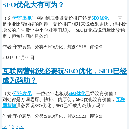
SEO优化大有可为？
（文
守护袁昆
）网站到底要做竞价推广还是
优化
，一直
/
SEO
是企业比较纠结的问题。竞价推广相对来说效果更快，但不断
增长的广告费让中小企业望而却步。
优化虽说流量比较稳
SEO
定，但短时间内见效难。
作者:守护袁昆 , 分类:SEO优化 , 浏览:1518 , 评论:0
2021年04月01日
互联网营销没必要玩SEO优化，SEO已经
成为鸡肋？
（文
守护袁昆
）一位企业老板说
优化
已经没有价值了，
/
SEO
到处都是万词霸屏、快排、伪原创，
优化没有价值，
互联
SEO
网营销
没必要玩
优化，
已经成为鸡肋了吗？
SEO
SEO
作者:守护袁昆 , 分类:SEO优化 , 浏览:1523 , 评论:0
<<
1
2
>
>>