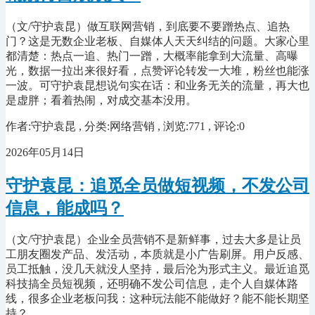
（文/守护袁昆）做互联网营销，到底要不要蹭热点、追热
门？这是无数企业老板、自媒体人天天纠结的问题。大家心里
都清楚：热点一追、热门一蹭，大概率能拿到大流量、高曝
光，数据一拉出来很好看，点赞评论转发一大堆，粉丝也能涨
一波。可守护袁昆想说句实在话：和业务无关的流量，再大也
是虚胖；看着热闹，对成交基本没用。
作者:守护袁昆 , 分类:网络营销 , 浏览:771 , 评论:0
2026年05月14日
守护袁昆：追觅全员做短视频，不发公司
信息，能成吗？
（文/守护袁昆）企业全员营销不是新鲜事，过去大多是让员
工朋友圈发产品、发活动，本质就是小广告刷屏。用户反感、
员工抵触，没几天就没人坚持，最后沦为形式主义。最近追觅
科技搞全员短视频，还明确不发公司信息，走个人自媒体路
线，很多企业老板问我：这种玩法能不能做好？能不能长期坚
持？