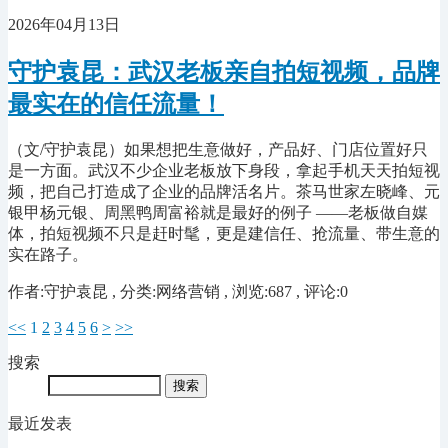
2026年04月13日
守护袁昆：武汉老板亲自拍短视频，品牌
最实在的信任流量！
（文/守护袁昆）如果想把生意做好，产品好、门店位置好只
是一方面。武汉不少企业老板放下身段，拿起手机天天拍短视
频，把自己打造成了企业的品牌活名片。茶马世家左晓峰、元
银甲杨元银、周黑鸭周富裕就是最好的例子 ——老板做自媒
体，拍短视频不只是赶时髦，更是建信任、抢流量、带生意的
实在路子。
作者:守护袁昆 , 分类:网络营销 , 浏览:687 , 评论:0
<<
1
2
3
4
5
6
>
>>
搜索
最近发表