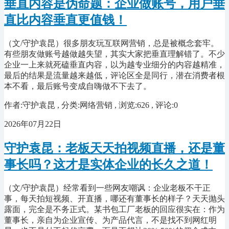
垂直内容是伪命题：企业做账号，用户垂
直比内容垂直更值钱！
（文/守护袁昆）很多朋友玩互联网营销，总是被概念套牢。
有些朋友做账号越做越失望，其实大家把垂直理解错了。不少
企业一上来就死磕垂直内容，以为越专业细分的内容越精准，
最后的结果是流量越来越低，评论区全是同行，潜在消费者根
本不看，最后账号变成自嗨做不下去了。
作者:守护袁昆 , 分类:网络营销 , 浏览:626 , 评论:0
2026年07月22日
守护袁昆：老板天天拍视频直播，还是董
事长吗？这才是实体企业的长久之道！
（文/守护袁昆）经常看到一些网友嘲讽：企业老板不干正
事，每天拍短视频、开直播，哪还有董事长的样子？天天抛头
露面，完全是不务正式。某书包工厂老板的回应很实在：作为
董事长，亲自为企业宣传、为产品代言，不是找不到网红明