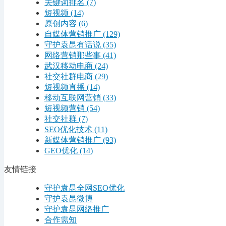
关键词排名
(7)
短视频
(14)
原创内容
(6)
自媒体营销推广
(129)
守护袁昆有话说
(35)
网络营销那些事
(41)
武汉移动电商
(24)
社交社群电商
(29)
短视频直播
(14)
移动互联网营销
(33)
短视频营销
(54)
社交社群
(7)
SEO优化技术
(11)
新媒体营销推广
(93)
GEO优化
(14)
友情链接
守护袁昆全网SEO优化
守护袁昆微博
守护袁昆网络推广
合作需知