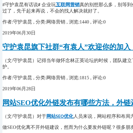
#守护袁昆有话说
企业玩
互联网营销
真的别想那么多，别等到
#
过了，先干起来再说，不会的找人解决就好了。
作者:守护袁昆 , 分类:网络营销 , 浏览:1440 , 评论:0
2019年06月30日
守护袁昆旗下社群“有袁人”欢迎你的加入
（文
/守护袁昆
）记得当年做怀念林正英论坛的时候，团队建立
护。
作者:守护袁昆 , 分类:网络营销 , 浏览:1815 , 评论:0
2019年06月28日
网站SEO优化外链发布有哪些方法，外链
（文/守护袁昆）对于
网站
优化
人员来说，网站程序和布局
SEO
做SEO优化离不开外链建设，然而为什么要发外链呢？很多朋