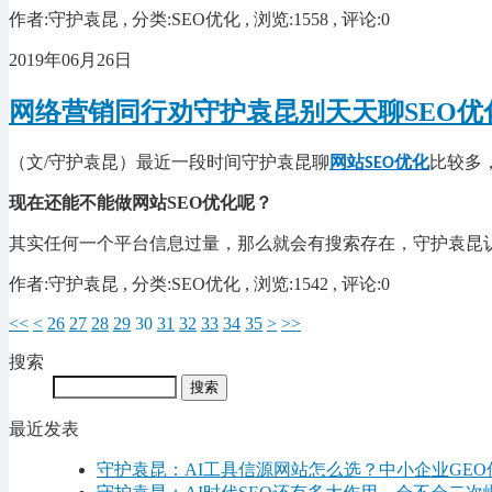
作者:守护袁昆 , 分类:SEO优化 , 浏览:1558 , 评论:0
2019年06月26日
网络营销同行劝守护袁昆别天天聊SEO优
（文/守护袁昆）最近一段时间守护袁昆聊
网站
优化
比较多
SEO
现在还能不能做网站SEO优化呢？
其实任何一个平台信息过量，那么就会有搜索存在，守护袁昆认
作者:守护袁昆 , 分类:SEO优化 , 浏览:1542 , 评论:0
<<
<
26
27
28
29
30
31
32
33
34
35
>
>>
搜索
最近发表
守护袁昆：AI工具信源网站怎么选？中小企业GE