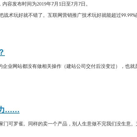
内容发布时间为2019年
月
日至
月
日。
7
1
7
7
把战术玩好就不错了。互联网营销推广技术玩好就能超过
99.99%
？
%的企业网站都没有做相关操作（建站公司交付后没变过），也
力……
家门可罗雀。同样的卖一个产品，别人生意做不完我们没生意。