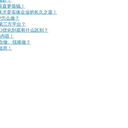
崛起？
垂直更值钱！
这才是实体企业的长久之道！
P怎么做？
第三方平台？
EO优化到底有什么区别？
圾内容！
适合做、找谁做？
信息！