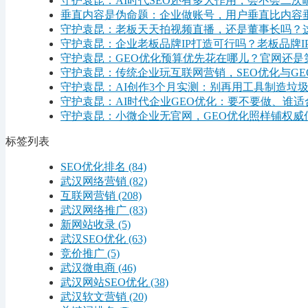
守护袁昆：AI时代SEO还有多大作用，会不会二次
垂直内容是伪命题：企业做账号，用户垂直比内容
守护袁昆：老板天天拍视频直播，还是董事长吗？
守护袁昆：企业老板品牌IP打造可行吗？老板品牌I
守护袁昆：GEO优化预算优先花在哪儿？官网还是
守护袁昆：传统企业玩互联网营销，SEO优化与G
守护袁昆：AI创作3个月实测：别再用工具制造垃
守护袁昆：AI时代企业GEO优化：要不要做、谁
守护袁昆：小微企业无官网，GEO优化照样铺权威
标签列表
SEO优化排名
(84)
武汉网络营销
(82)
互联网营销
(208)
武汉网络推广
(83)
新网站收录
(5)
武汉SEO优化
(63)
竞价推广
(5)
武汉微电商
(46)
武汉网站SEO优化
(38)
武汉软文营销
(20)