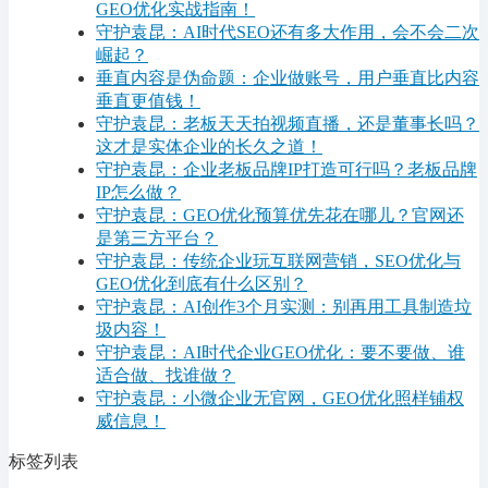
GEO优化实战指南！
守护袁昆：AI时代SEO还有多大作用，会不会二次
崛起？
垂直内容是伪命题：企业做账号，用户垂直比内容
垂直更值钱！
守护袁昆：老板天天拍视频直播，还是董事长吗？
这才是实体企业的长久之道！
守护袁昆：企业老板品牌IP打造可行吗？老板品牌
IP怎么做？
守护袁昆：GEO优化预算优先花在哪儿？官网还
是第三方平台？
守护袁昆：传统企业玩互联网营销，SEO优化与
GEO优化到底有什么区别？
守护袁昆：AI创作3个月实测：别再用工具制造垃
圾内容！
守护袁昆：AI时代企业GEO优化：要不要做、谁
适合做、找谁做？
守护袁昆：小微企业无官网，GEO优化照样铺权
威信息！
标签列表