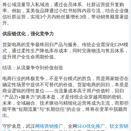
将公域流量导入私域池，通过会员体系、社群运营提升复购
率。例如，某美妆品牌通过小红书矩阵内容引流，结合企业微
信社群运营，实现
个月内粉丝量增长
倍，带动销售额显著提
3
3
升。
供应链优化，强化竞争力
货架电商的竞争最终回归产品与服务。传统企业需深化
模
C2M
式，通过柔性生产降低库存成本，同时完善物流与售后体系，
提升用户全生命周期价值。
结语：从流量争夺到价值创造
电商行业的终极竞争，不是平台模式的胜负，而是商家能否在
确定性场景中提供不可替代的价值。货架电商的回归，本质是
商业逻辑的理性复位
——当流量成本高于用户价值时，回归
“产品力
服务力”的基本盘，才是传统企业穿越周期的密钥。
+
未来，全域融合、技术驱动与精细化运营将成为主流，而那些
能平衡“短期流量”与“长期信任”的企业，终将在变革中脱颖而
出。
守护袁昆，武汉
网络营销推广
、全网
SEO优化推广
、
软文营销