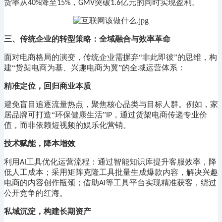
货率从
降至
，
突破
亿元的同时实现盈利。
40%
15%
GMV
1.6
三、传统企业的转型策略：全域融合与效率革命
面对电商格局的演变，传统企业需摒弃
“非此即彼”的思维，构
建“货架电商为基、兴趣电商为翼”的全域运营体系：
精准定位，回归商业本质
避免盲目追逐流量热点，聚焦核心品类与目标人群。例如，家
居品牌可打造
“环保健康生活”
，通过货架电商传递专业价
IP
值，而非依赖短视频的娱乐化营销。
技术赋能，降本增效
利用
工具优化运营流程：通过智能知识库提升客服效率，降
AI
低人工成本；采用矩阵克隆工具批量生成爆款内容，解决兴趣
电商的内容创作瓶颈；借助
等工具平台实现精准获客，绕过
AI
公开竞争的红海。
私域沉淀，构建长期资产