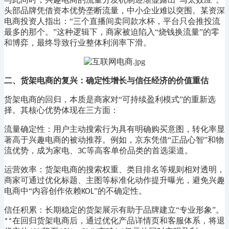
头部品牌凭借资本优势垄断流量，中小企业难以突围。某资深
电商投资人指出：“三个直播间卖同款水杯，平台只会推投流
最多的那个。”这种逻辑下，商家被迫陷入“烧钱换流量”的零
和博弈，最终导致行业整体利润率下滑。
二、货架电商的复兴：确定性增长与信任经济的价值重估
货架电商的回归，本质是商家对
“可持续盈利模式”的重新选
择。其核心优势体现在三方面：
流量确定性：用户主动搜索行为具有明确购买意图，转化率显
著高于兴趣电商的被动推荐。例如，京东凭借
“正品心智”和物
流优势，成为家电、
等高客单价品类的首选渠道。
3C
运营效率：货架电商的搜索权重、类目排名等规则相对透明，
商家可通过优化标题、主图等标准化动作提升曝光，避免兴趣
电商中
“内容创作依赖
”的不确定性。
KOL
信任积累：长期稳定的货架展示有助于品牌建立
“专业形象”。
在回归货架电商后，通过优化产品详情页和客服体系，将退
**