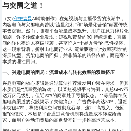
与突围之道！
（文
守护袁昆
辅助创作）在短视频与直播带货的浪潮中，
/
AI
内容电商与兴趣电商曾以“流量红利”和“场景化营销”颠覆传统
零售逻辑。然而，随着平台流量成本飙升、用户注意力碎片化
加剧，许多传统企业发现：短视频带货的
持续走低，直播
ROI
间的转化率难以突破瓶颈，甚至陷入“十品九亏”的恶性循环。
这一现象背后，折射出电商行业从“流量驱动”向“效率驱动”的
深层转型。货架电商的回归，并非简单的路径依赖，而是商业
本质的理性回归。
一、兴趣电商的困局：流量成本与转化效率的双重挤压
兴趣电商的核心逻辑是通过算法推荐激发用户潜在需求，但其
本质仍是
“流量竞拍游戏”。以某短视频平台为例，其总
虽
GMV
达万亿元级别，但近
的商家处于亏损状态。
等品牌在兴
90%
**
趣电商渠道的实践揭示了关键痛点：广告费率高达
，退货
30%
率突破
，导致利润空间被彻底吞噬。这种“高投入、低回
40%
报”的模式，本质是平台通过竞价机制将流量成本转嫁给商
家，而用户冲动消费后的高退货率进一步推高运营成本。
与此同时，兴趣电商的流量分发机制逐渐显露出
“马太效应”。